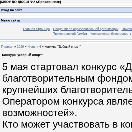
[
МБОУ ДО ДЮСШ №2 г.Прокопьевск
]
Вход на сайт
Меню сайта
Главная страница
Сведения об образовательной организации
Присво
Прокопьевский Гамбит
Комплексная безопасность
Главная
»
2026
»
Июнь
»
4
» Конкурс "Добрый спорт"
Конкурс "Добрый спорт"
5 мая стартовал конкурс «
благотворительным фондом
крупнейших благотворител
Оператором конкурса явл
возможностей».
Кто может участвовать в к