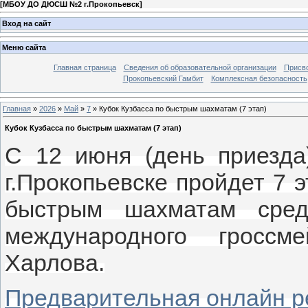
[
МБОУ ДО ДЮСШ №2 г.Прокопьевск
]
Вход на сайт
Меню сайта
Главная страница
Сведения об образовательной организации
Присво
Прокопьевский Гамбит
Комплексная безопасность
Главная
»
2026
»
Май
»
7
» Кубок Кузбасса по быстрым шахматам (7 этап)
Кубок Кузбасса по быстрым шахматам (7 этап)
С 12 июня (день приезда
г.Прокопьевске пройдет 7 э
быстрым шахматам сре
международного гроссм
Харлова.
Предварительная онлайн р