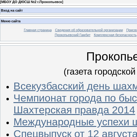
[
МБОУ ДО ДЮСШ №2 г.Прокопьевск
]
Вход на сайт
Меню сайта
Главная страница
Сведения об образовательной организации
Присво
Прокопьевский Гамбит
Комплексная безопасность
Прокопь
(газета городско
Всекузбасский день шах
Чемпионат города по бы
Шахтерская правда 2014
Международные успехи ш
Спецвыпуск от 12 август