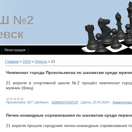
СШ №2
евск
Регистрация
Главная
»
2024
»
Апрель
»
22
Чемпионат города Прокопьевска по шахматам среди мужчи
21 апреля в спортивной школе №2 прошёл чемпионат горо
мужчин (блиц)
Просмотров:
827
|
Добавил:
ADMINISTRATOR
|
Дата:
22.04.2024
|
Комментарии
Лично-командные соревнования по шахматам среди перво
21 апреля прошли городские лично-командные соревнования п