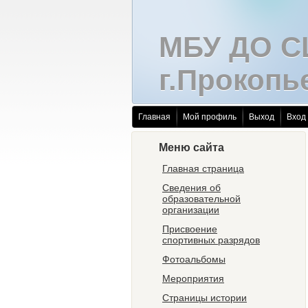
МБУ ДО 
г.Прокопь
Главная
Мой профиль
Выход
Вход
Меню сайта
Главная страница
Сведения об
образовательной
организации
Присвоение
спортивных разрядов
Фотоальбомы
Мероприятия
Страницы истории