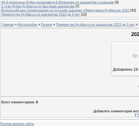
46-й розыгрыш Кубка космонавта Б.Волынова по шахматам и шашкам
[3]
3 этап Кубка Кузбасса по быстрым шахматам
[7]
Всероссийские соревнования по русским шашкам «Жемчужина Кузбасса» 2022
[42]
Первенство Кузбасса по шахматам 2023 до 9 лет
[12]
Главная
»
Фотоальбом
»
Разное
»
Первенство Кузбасса по шахматам 2023 до 9 лет
» 
20
В реа
Добавлено
18.
Всего комментариев
:
0
Добавлять комментарии могу
[
Р
Полная версия сайта