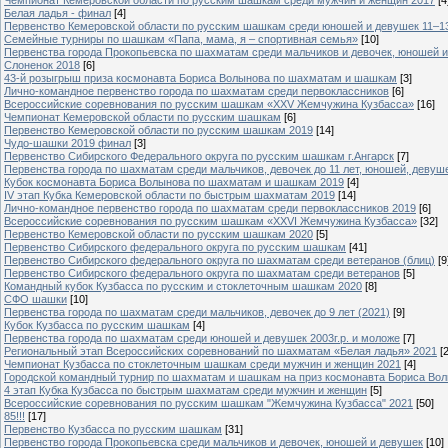
Белая ладья - финал
[4]
Первенство Кемеровской области по русским шашкам среди юношей и девушек 11–13 л
Семейные турниры по шашкам «Папа, мама, я – спортивная семья»
[10]
Первенства города Прокопьевска по шахматам среди мальчиков и девочек, юношей и
Слоненок 2018
[6]
43-й розыгрыш приза космонавта Бориса Волынова по шахматам и шашкам
[3]
Лично-командное первенство города по шахматам среди первоклассников
[6]
Всероссийские соревнования по русским шашкам «XXV Жемчужина Кузбасса»
[16]
Чемпионат Кемеровской области по русским шашкам
[6]
Первенство Кемеровской области по русским шашкам 2019
[14]
Чудо-шашки 2019 финал
[3]
Первенство Сибирского Федерального округа по русским шашкам г.Ангарск
[7]
Первенства города по шахматам среди мальчиков, девочек до 11 лет, юношей, девушек 
Кубок космонавта Бориса Волынова по шахматам и шашкам 2019
[4]
IV этап Кубка Кемеровской области по быстрым шахматам 2019
[14]
Лично-командное первенство города по шахматам среди первоклассников 2019
[6]
Всероссийские соревнования по русским шашкам «XXVI Жемчужина Кузбасса»
[32]
Первенство Кемеровской области по русским шашкам 2020
[5]
Первенство Сибирского федерального округа по русским шашкам
[41]
Первенство Сибирского федерального округа по шахматам среди ветеранов (блиц)
[9
Первенство Сибирского федерального округа по шахматам среди ветеранов
[5]
Командный кубок Кузбасса по русским и стоклеточным шашкам 2020
[8]
СФО шашки
[10]
Первенства города по шахматам среди мальчиков, девочек до 9 лет (2021)
[9]
Кубок Кузбасса по русским шашкам
[4]
Первенства города по шахматам среди юношей и девушек 2003г.р. и моложе
[7]
Региональный этап Всероссийских соревнований по шахматам «Белая ладья» 2021
[
Чемпионат Кузбасса по стоклеточным шашкам среди мужчин и женщин 2021
[4]
Городской командный турнир по шахматам и шашкам на приз космонавта Бориса Во
4 этап Кубка Кузбасса по быстрым шахматам среди мужчин и женщин
[5]
Всероссийские соревнования по русским шашкам "Жемчужина Кузбасса" 2021
[50]
85!!!
[17]
Первенство Кузбасса по русским шашкам
[31]
Первенство города Прокопьевска среди мальчиков и девочек, юношей и девушек
[10]