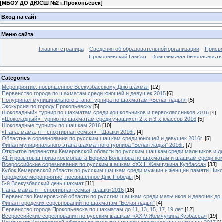
[
МБОУ ДО ДЮСШ №2 г.Прокопьевск
]
Вход на сайт
Меню сайта
Главная страница
Сведения об образовательной организации
Присво
Прокопьевский Гамбит
Комплексная безопасность
Categories
Мероприятие, посвященное Всекузбасскому Дню шахмат
[12]
Первенство города по шахматам среди юношей и девушек 2015
[6]
Полуфинал муниципального этапа турнира по шахматам «Белая ладья»
[5]
Экскурсия по городу Прокопьевску
[5]
Шоколадный» турнир по шахматам среди дошкольников и первоклассников 2016
[4]
«Шоколадный» турнир по шахматам среди учащихся 2-х и 3-х классов 2016
[5]
Шоколадные турниры по шашкам 2016
[10]
«Папа, мама, я – спортивная семья» - Шашки 2016г.
[4]
Областные соревнования по русским шашкам среди юношей и девушек 2016г.
[5]
Финал муниципального этапа шахматного турнира "Белая ладья" 2016г.
[7]
Открытое первенство Кемеровской области по русским шашкам среди мальчиков и д
41-й розыгрыш приза космонавта Бориса Волынова по шахматам и шашкам среди к
Всероссийские соревнования по русским шашкам «XXIII Жемчужина Кузбасса»
[33]
Кубок Кемеровской области по русским шашкам среди мужчин и женщин памяти Ник
Городское мероприятие, посвящённое Дню Победы
[5]
5-й Всекузбасский день шахмат
[11]
Папа, мама, я – спортивная семья, шашки 2016
[18]
Первенство Кемеровской области по русским шашкам среди мальчиков и девочек до 9
Финал городских соревнований по шахматам "Белая ладья"
[4]
Первенство города Прокопьевска по шахматам до 11, 13, 15, 17, 19 лет
[12]
Всероссийские соревнования по русским шашкам «XXIV Жемчужина Кузбасса»
[19]
Чемпионат Кемеровской области по русским шашкам среди мужчин и женщин 2017
[4