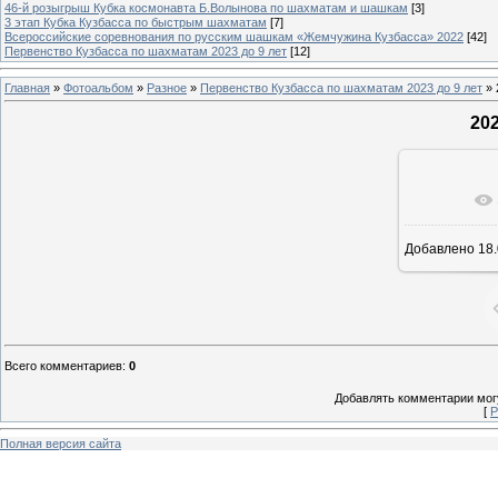
46-й розыгрыш Кубка космонавта Б.Волынова по шахматам и шашкам
[3]
3 этап Кубка Кузбасса по быстрым шахматам
[7]
Всероссийские соревнования по русским шашкам «Жемчужина Кузбасса» 2022
[42]
Первенство Кузбасса по шахматам 2023 до 9 лет
[12]
Главная
»
Фотоальбом
»
Разное
»
Первенство Кузбасса по шахматам 2023 до 9 лет
» 
20
В реа
Добавлено
18.
Всего комментариев
:
0
Добавлять комментарии могу
[
Р
Полная версия сайта