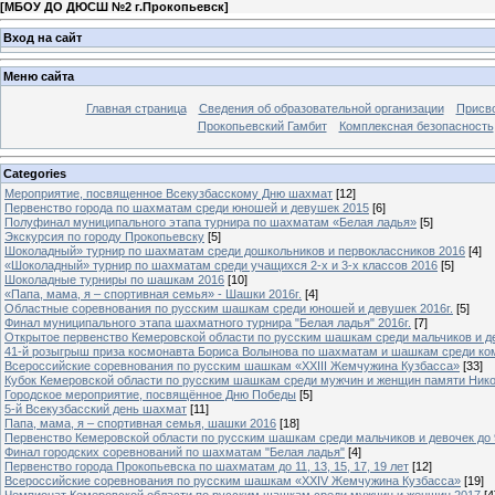
[
МБОУ ДО ДЮСШ №2 г.Прокопьевск
]
Вход на сайт
Меню сайта
Главная страница
Сведения об образовательной организации
Присво
Прокопьевский Гамбит
Комплексная безопасность
Categories
Мероприятие, посвященное Всекузбасскому Дню шахмат
[12]
Первенство города по шахматам среди юношей и девушек 2015
[6]
Полуфинал муниципального этапа турнира по шахматам «Белая ладья»
[5]
Экскурсия по городу Прокопьевску
[5]
Шоколадный» турнир по шахматам среди дошкольников и первоклассников 2016
[4]
«Шоколадный» турнир по шахматам среди учащихся 2-х и 3-х классов 2016
[5]
Шоколадные турниры по шашкам 2016
[10]
«Папа, мама, я – спортивная семья» - Шашки 2016г.
[4]
Областные соревнования по русским шашкам среди юношей и девушек 2016г.
[5]
Финал муниципального этапа шахматного турнира "Белая ладья" 2016г.
[7]
Открытое первенство Кемеровской области по русским шашкам среди мальчиков и д
41-й розыгрыш приза космонавта Бориса Волынова по шахматам и шашкам среди к
Всероссийские соревнования по русским шашкам «XXIII Жемчужина Кузбасса»
[33]
Кубок Кемеровской области по русским шашкам среди мужчин и женщин памяти Ник
Городское мероприятие, посвящённое Дню Победы
[5]
5-й Всекузбасский день шахмат
[11]
Папа, мама, я – спортивная семья, шашки 2016
[18]
Первенство Кемеровской области по русским шашкам среди мальчиков и девочек до 9
Финал городских соревнований по шахматам "Белая ладья"
[4]
Первенство города Прокопьевска по шахматам до 11, 13, 15, 17, 19 лет
[12]
Всероссийские соревнования по русским шашкам «XXIV Жемчужина Кузбасса»
[19]
Чемпионат Кемеровской области по русским шашкам среди мужчин и женщин 2017
[4