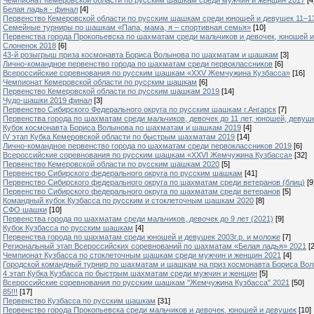
Белая ладья - финал
[4]
Первенство Кемеровской области по русским шашкам среди юношей и девушек 11–13 л
Семейные турниры по шашкам «Папа, мама, я – спортивная семья»
[10]
Первенства города Прокопьевска по шахматам среди мальчиков и девочек, юношей и
Слоненок 2018
[6]
43-й розыгрыш приза космонавта Бориса Волынова по шахматам и шашкам
[3]
Лично-командное первенство города по шахматам среди первоклассников
[6]
Всероссийские соревнования по русским шашкам «XXV Жемчужина Кузбасса»
[16]
Чемпионат Кемеровской области по русским шашкам
[6]
Первенство Кемеровской области по русским шашкам 2019
[14]
Чудо-шашки 2019 финал
[3]
Первенство Сибирского Федерального округа по русским шашкам г.Ангарск
[7]
Первенства города по шахматам среди мальчиков, девочек до 11 лет, юношей, девушек 
Кубок космонавта Бориса Волынова по шахматам и шашкам 2019
[4]
IV этап Кубка Кемеровской области по быстрым шахматам 2019
[14]
Лично-командное первенство города по шахматам среди первоклассников 2019
[6]
Всероссийские соревнования по русским шашкам «XXVI Жемчужина Кузбасса»
[32]
Первенство Кемеровской области по русским шашкам 2020
[5]
Первенство Сибирского федерального округа по русским шашкам
[41]
Первенство Сибирского федерального округа по шахматам среди ветеранов (блиц)
[9
Первенство Сибирского федерального округа по шахматам среди ветеранов
[5]
Командный кубок Кузбасса по русским и стоклеточным шашкам 2020
[8]
СФО шашки
[10]
Первенства города по шахматам среди мальчиков, девочек до 9 лет (2021)
[9]
Кубок Кузбасса по русским шашкам
[4]
Первенства города по шахматам среди юношей и девушек 2003г.р. и моложе
[7]
Региональный этап Всероссийских соревнований по шахматам «Белая ладья» 2021
[
Чемпионат Кузбасса по стоклеточным шашкам среди мужчин и женщин 2021
[4]
Городской командный турнир по шахматам и шашкам на приз космонавта Бориса Во
4 этап Кубка Кузбасса по быстрым шахматам среди мужчин и женщин
[5]
Всероссийские соревнования по русским шашкам "Жемчужина Кузбасса" 2021
[50]
85!!!
[17]
Первенство Кузбасса по русским шашкам
[31]
Первенство города Прокопьевска среди мальчиков и девочек, юношей и девушек
[10]